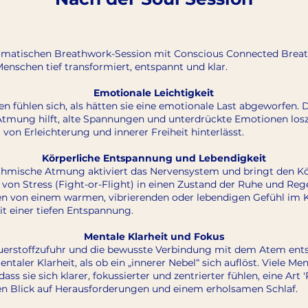
omatischen Breathwork-Session mit Conscious Connected Breath
enschen tief transformiert, entspannt und klar.
Emotionale Leichtigkeit
n fühlen sich, als hätten sie eine emotionale Last abgeworfen. 
tmung hilft, alte Spannungen und unterdrückte Emotionen losz
l von Erleichterung und innerer Freiheit hinterlässt.
Körperliche Entspannung und Lebendigkeit
hythmische Atmung aktiviert das Nervensystem und bringt den K
von Stress (Fight-or-Flight) in einen Zustand der Ruhe und Reg
ten von einem warmen, vibrierenden oder lebendigen Gefühl im 
t einer tiefen Entspannung.
Mentale Klarheit und Fokus
uerstoffzufuhr und die bewusste Verbindung mit dem Atem ents
ntaler Klarheit, als ob ein „innerer Nebel“ sich auflöst. Viele M
ass sie sich klarer, fokussierter und zentrierter fühlen, eine Art 
en Blick auf Herausforderungen und einem erholsamen Schlaf.