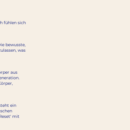
 fühlen sich
Die bewusste,
ulassen, was
örper aus
eneration.
Körper,
teht ein
enschen
'Reset' mit