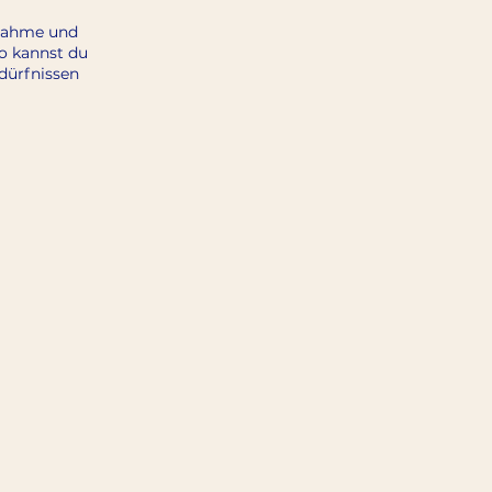
nnahme und
o kannst du
dürfnissen