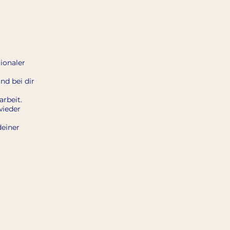
ionaler
nd bei dir
rbeit.
wieder
deiner