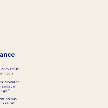
lance
 2025 freue
ein noch
hen, Monaten
 selbst in
ergie?
nation aus
ch selbst