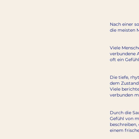
Nach einer s
die meisten M
Viele Mensche
verbundene A
oft ein Gefüh
Die tiefe, r
dem Zustand 
Viele berich
verbunden mi
Durch die Sa
Gefühl von me
beschreiben, d
einem frisch