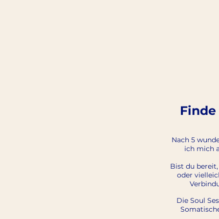
Finde
Nach 5 wunder
ich mich 
Bist du berei
oder viellei
Verbind
Die Soul Ses
Somatische