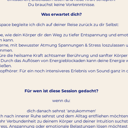
Du brauchst keine Vorkenntnisse.
Was erwartet dich?
space begleite ich dich auf deiner Reise zurück zu dir Selbst:
be, wie dein Körper dir den Weg zu tiefer Entspannung und emot
n kann.
erne, mit bewusster Atmung Spannungen & Stress loszulassen u
ommen.
re die heilsame Kraft achtsamer Berührung und sanfter Körpera
: Durch das Auflösen von Energieblockaden kann deine Energie 
ließen.
opfhörer: Für ein noch intensiveres Erlebnis von Sound ganz in 
Für wen ist diese Session gedacht?
wenn du:
dich danach sehnst 'anzukommen'
ch nach innerer Ruhe sehnst und dem Alltag entfliehen möchten
hr Verbundenheit zu deinem Körper und deiner Intuition suchst
ress, Anspannung oder emotionale Belastungen lösen möchtest