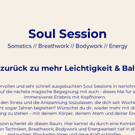
Soul Session
Somatics // Breathwork // Bodywork // Energy
 zurück zu mehr Leichtigkeit & Ba
vollen und sehr schnell ausgebuchten Soul Sessions in Iserlohn
auf die nächste magische Begegnung mit euch - dieses Mal für 
immersiveres Erlebnis mit Kopfhörern.
t, den Stress und die Anspannung loszulassen, die dich seit Woc
cht sogar Jahren begleiten? Wünschst du dir, wieder mehr mit dir
ung zu stehen – mit deinem Körper, deinem Atem und deiner En
sion schenkt dir diesen Raum. Hier kannst du durch eine Kombi
n Techniken, Breathwork, Bodywork und Energiearbeit tief in di
eintauchen, Blockaden lösen und neue Kraft schöpfen.