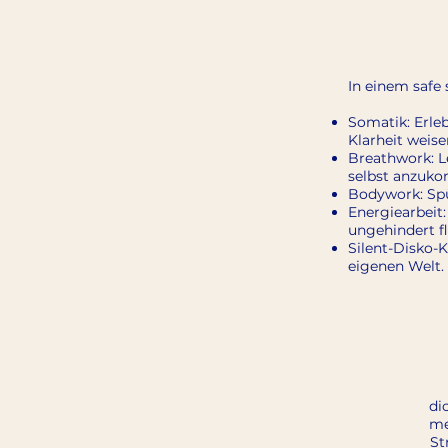
In einem safe 
Somatik: Erle
Klarheit weise
Breathwork: L
selbst anzuk
Bodywork: Spü
Energiearbeit
ungehindert f
Silent-Disko-K
eigenen Welt.
di
me
St